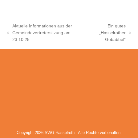
Aktuelle Informationen aus der
Ein gutes
Gemeindevertretersitzung am
„Hasselrother
vorheriger
Nächster
23.10.25
Gebabbel“
Beitrag:
Beitrag:
Copyright 2026
SWG Hasselroth
- Alle Rechte vorbehalten.