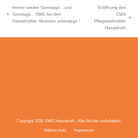
Immer wieder Samstags…und
Eröffnung des
Sonntags…SWG bei den
CMS
vorheriger
Nächster
Hasselrother Vereinen unterwegs !
Pflegewohnstifts
Beitrag:
Beitrag:
Hasselroth
Copyright 2026
SWG Hasselroth
- Alle Rechte vorbehalten.
Datenschutz
Impressum