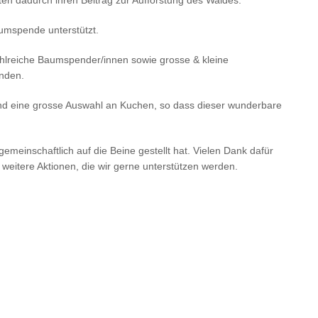
ten dadurch ihren Beitrag zur Aufforstung des Waldes.
umspende unterstützt.
ahlreiche Baumspender/innen sowie grosse & kleine
nden.
und eine grosse Auswahl an Kuchen, so dass dieser wunderbare
gemeinschaftlich auf die Beine gestellt hat. Vielen Dank dafür
e weitere Aktionen, die wir gerne unterstützen werden.