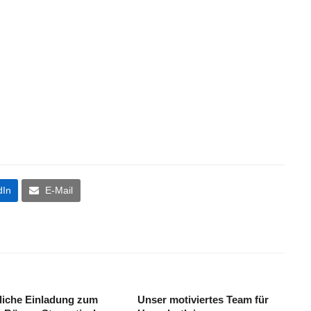
dIn
E-Mail
liche Einladung zum
Unser motiviertes Team für