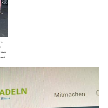
WG-
u
ster
 auf