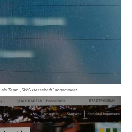
d als Team „SWG Hasselroth“ angemeldet